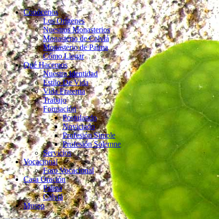
Conócenos
Los Orígenes
Nuestros Monasterios
Monasterio de Calviá
Monasterio de Palma
Cómo Llegar
Qué Hacemos
Nuestra Identidad
Estilo De Vida
Vida Fraterna
Trabajo
Formación
Postulando
Noviciado
Profesión Simple
Profesión Solemne
Servicios
Vocacional
Foro Vocacional
Casa Oración
Palma
Calviá
Museo