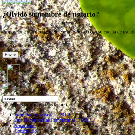
¿Olvidó su nombre de usuario?
Proporcione una dirección de correo asociada con su cuenta de usuario
Dirección de e-mail:
Enviar
Tenemos 9 invitados conectado(s)
Sobre las Franciscanas T.O.R.
Qué Hacemos Las Franciscanas T.O.R.
Vocaciones
Comentarios