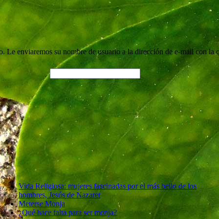
. Le enviaremos su nombre de usuario a la dirección de e-mail con la q
Vida Religiosa: mujeres fascinadas por el más bello de los
hombres, Jesús de Nazaret
Meterse Monja
¿Qué hace falta para ser monja?